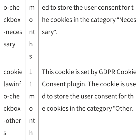
o-che
m
ed to store the user consent for t
ckbox
o
he cookies in the category "Neces
-neces
nt
sary".
sary
h
s
cookie
1
This cookie is set by GDPR Cookie
lawinf
1
Consent plugin. The cookie is use
o-che
m
d to store the user consent for th
ckbox
o
e cookies in the category "Other.
-other
nt
s
h