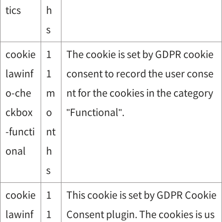
tics
h
s
cookie
1
The cookie is set by GDPR cookie
lawinf
1
consent to record the user conse
o-che
m
nt for the cookies in the category
ckbox
o
"Functional".
-functi
nt
onal
h
s
cookie
1
This cookie is set by GDPR Cookie
lawinf
1
Consent plugin. The cookies is us