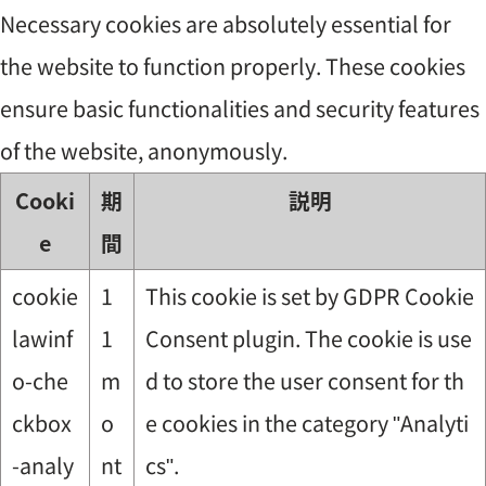
Necessary cookies are absolutely essential for
the website to function properly. These cookies
ensure basic functionalities and security features
of the website, anonymously.
Cooki
期
説明
e
間
cookie
1
This cookie is set by GDPR Cookie
lawinf
1
Consent plugin. The cookie is use
o-che
m
d to store the user consent for th
ckbox
o
e cookies in the category "Analyti
-analy
nt
cs".