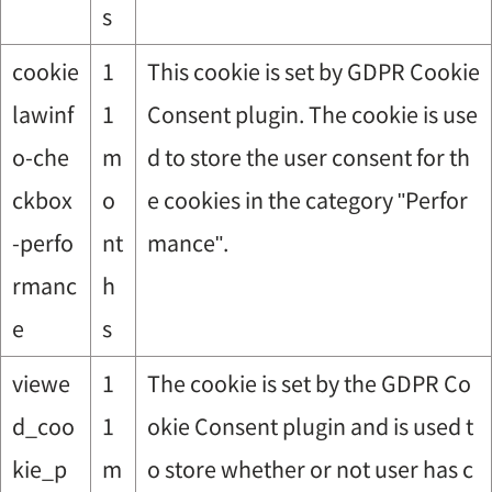
s
cookie
1
This cookie is set by GDPR Cookie
lawinf
1
Consent plugin. The cookie is use
o-che
m
d to store the user consent for th
ckbox
o
e cookies in the category "Perfor
-perfo
nt
mance".
rmanc
h
e
s
viewe
1
The cookie is set by the GDPR Co
d_coo
1
okie Consent plugin and is used t
kie_p
m
o store whether or not user has c