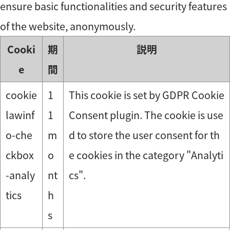
ensure basic functionalities and security features
of the website, anonymously.
Cooki
期
説明
e
間
cookie
1
This cookie is set by GDPR Cookie
lawinf
1
Consent plugin. The cookie is use
o-che
m
d to store the user consent for th
ckbox
o
e cookies in the category "Analyti
-analy
nt
cs".
tics
h
s