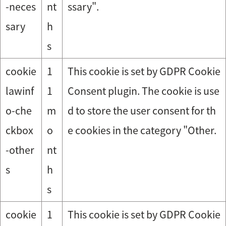
-neces
nt
ssary".
sary
h
s
cookie
1
This cookie is set by GDPR Cookie
lawinf
1
Consent plugin. The cookie is use
o-che
m
d to store the user consent for th
ckbox
o
e cookies in the category "Other.
-other
nt
s
h
s
cookie
1
This cookie is set by GDPR Cookie