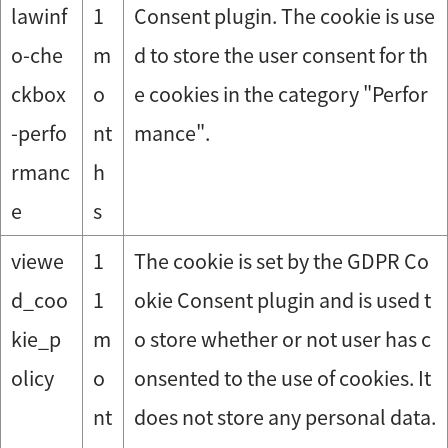
lawinf
1
Consent plugin. The cookie is use
o-che
m
d to store the user consent for th
ckbox
o
e cookies in the category "Perfor
-perfo
nt
mance".
rmanc
h
e
s
viewe
1
The cookie is set by the GDPR Co
d_coo
1
okie Consent plugin and is used t
kie_p
m
o store whether or not user has c
olicy
o
onsented to the use of cookies. It
nt
does not store any personal data.