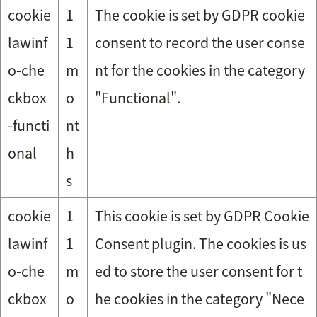
cookie
1
The cookie is set by GDPR cookie
lawinf
1
consent to record the user conse
o-che
m
nt for the cookies in the category
ckbox
o
"Functional".
-functi
nt
onal
h
s
cookie
1
This cookie is set by GDPR Cookie
lawinf
1
Consent plugin. The cookies is us
o-che
m
ed to store the user consent for t
ckbox
o
he cookies in the category "Nece