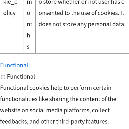
kie_p
m
o store whether or not user has c
olicy
o
onsented to the use of cookies. It
nt
does not store any personal data.
h
s
Functional
Functional
Functional cookies help to perform certain
functionalities like sharing the content of the
website on social media platforms, collect
feedbacks, and other third-party features.