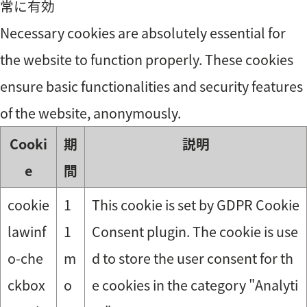
常に有効
Necessary cookies are absolutely essential for
the website to function properly. These cookies
ensure basic functionalities and security features
of the website, anonymously.
Cooki
期
説明
e
間
cookie
1
This cookie is set by GDPR Cookie
lawinf
1
Consent plugin. The cookie is use
o-che
m
d to store the user consent for th
ckbox
o
e cookies in the category "Analyti