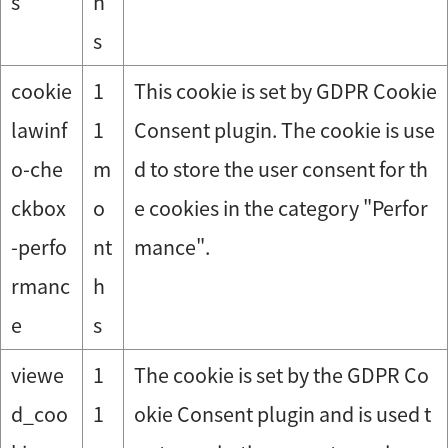
s
h
s
cookie
1
This cookie is set by GDPR Cookie
lawinf
1
Consent plugin. The cookie is use
o-che
m
d to store the user consent for th
ckbox
o
e cookies in the category "Perfor
-perfo
nt
mance".
rmanc
h
e
s
viewe
1
The cookie is set by the GDPR Co
d_coo
1
okie Consent plugin and is used t