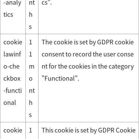
-analy
nt
cs".
tics
h
s
cookie
1
The cookie is set by GDPR cookie
lawinf
1
consent to record the user conse
o-che
m
nt for the cookies in the category
ckbox
o
"Functional".
-functi
nt
onal
h
s
cookie
1
This cookie is set by GDPR Cookie