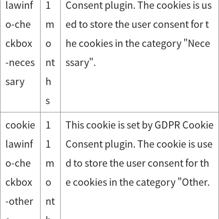
lawinf
1
Consent plugin. The cookies is us
o-che
m
ed to store the user consent for t
ckbox
o
he cookies in the category "Nece
-neces
nt
ssary".
sary
h
s
cookie
1
This cookie is set by GDPR Cookie
lawinf
1
Consent plugin. The cookie is use
o-che
m
d to store the user consent for th
ckbox
o
e cookies in the category "Other.
-other
nt