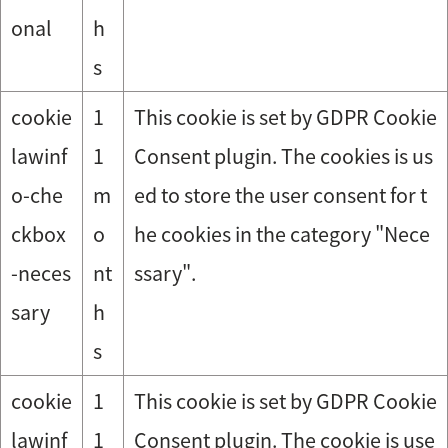
onal
h
s
cookie
1
This cookie is set by GDPR Cookie
lawinf
1
Consent plugin. The cookies is us
o-che
m
ed to store the user consent for t
ckbox
o
he cookies in the category "Nece
-neces
nt
ssary".
sary
h
s
cookie
1
This cookie is set by GDPR Cookie
lawinf
1
Consent plugin. The cookie is use