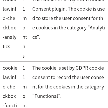
lawinf
1
Consent plugin. The cookie is use
o-che
m
d to store the user consent for th
ckbox
o
e cookies in the category "Analyti
-analy
nt
cs".
tics
h
s
cookie
1
The cookie is set by GDPR cookie
lawinf
1
consent to record the user conse
o-che
m
nt for the cookies in the category
ckbox
o
"Functional".
-functi
nt