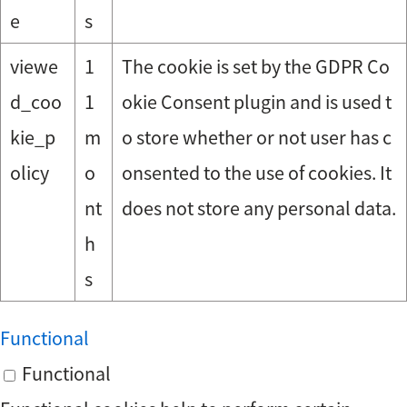
e
s
viewe
1
The cookie is set by the GDPR Co
d_coo
1
okie Consent plugin and is used t
kie_p
m
o store whether or not user has c
olicy
o
onsented to the use of cookies. It
nt
does not store any personal data.
h
s
Functional
Functional