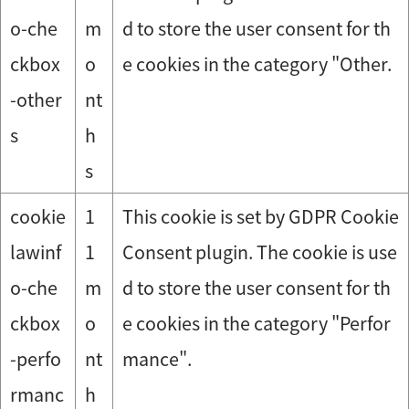
o-che
m
d to store the user consent for th
ckbox
o
e cookies in the category "Other.
-other
nt
s
h
s
cookie
1
This cookie is set by GDPR Cookie
lawinf
1
Consent plugin. The cookie is use
o-che
m
d to store the user consent for th
ckbox
o
e cookies in the category "Perfor
-perfo
nt
mance".
rmanc
h