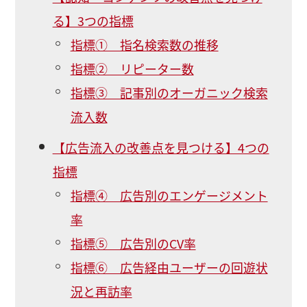
る】3つの指標
指標① 指名検索数の推移
指標② リピーター数
指標③ 記事別のオーガニック検索
流入数
【広告流入の改善点を見つける】4つの
指標
指標④ 広告別のエンゲージメント
率
指標⑤ 広告別のCV率
指標⑥ 広告経由ユーザーの回遊状
況と再訪率