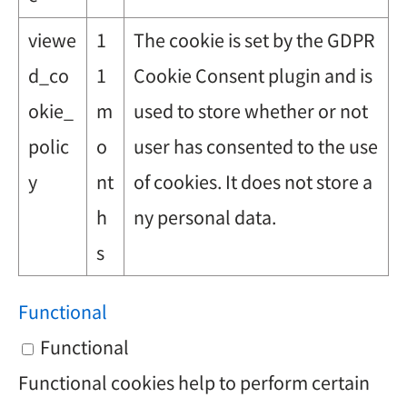
viewe
1
The cookie is set by the GDPR
d_co
1
Cookie Consent plugin and is
okie_
m
used to store whether or not
polic
o
user has consented to the use
y
nt
of cookies. It does not store a
h
ny personal data.
s
Functional
Functional
Functional cookies help to perform certain