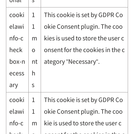
cooki
1
This cookie is set by GDPR Co
elawi
1
okie Consent plugin. The coo
nfo-c
m
kies is used to store the user c
heck
o
onsent for the cookies in the c
box-n
nt
ategory "Necessary".
ecess
h
ary
s
cooki
1
This cookie is set by GDPR Co
elawi
1
okie Consent plugin. The coo
nfo-c
m
kie is used to store the user c