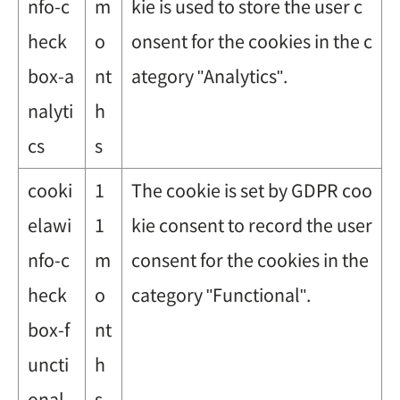
nfo-c
m
kie is used to store the user c
heck
o
onsent for the cookies in the c
box-a
nt
ategory "Analytics".
nalyti
h
cs
s
cooki
1
The cookie is set by GDPR coo
elawi
1
kie consent to record the user
nfo-c
m
consent for the cookies in the
heck
o
category "Functional".
box-f
nt
uncti
h
onal
s