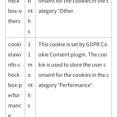
heck
o
onsent for the cookies in the c
box-o
nt
ategory "Other.
thers
h
s
cooki
1
This cookie is set by GDPR Co
elawi
1
okie Consent plugin. The coo
nfo-c
m
kie is used to store the user c
heck
o
onsent for the cookies in the c
box-p
nt
ategory "Performance".
erfor
h
manc
s
e